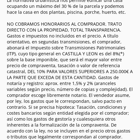
La normativa urbanística nos permite edificar una casa
ocupando un máximo del 30 % de la parcela y podemos
hace la casa en dos plantas, piscina, porche, huerto, etc.
NO COBRAMOS HONORARIOS AL COMPRADOR. TRATO
DIRECTO CON LA PROPIEDAD, TOTAL TRANSPARENCIA.
Gastos e impuestos no incluidos en el precio. A título
orientativo, en segundas transmisiones, el comprador,
abonará el Impuesto sobre Transmisiones Patrimoniales
(ITP), cuyo tipo general en CASTILLA Y LEON es del 8%(*)
sobre la base imponible, que será el mayor valor entre
precio de compraventa, tasación o valor de referencia
catastral, DEL 10% PARA VALORES SUPERIORES A 250.000€ A
LA PARTE QUE EXCEDA DE ESTA CANTIDAD. Gastos de
notaría y registro: aprox. entre 1,5% y 2% (aranceles
variables según precio, número de copias y complejidad). El
comprador escoge libremente notario. El vendedor asume,
por ley, los gastos que le correspondan, salvo pacto en
contrario. Si se precisa hipoteca: Tasación, condiciones y
costes bancarios según entidad elegida por el comprador;
así como los gastos de gestoría y cualesquiera otros
inherentes a la formalización de la compraventa. De
acuerdo con la ley, no se incluyen en el precio otros gastos
o tributos que legalmente correspondan al comprador.