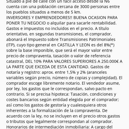
Situado a pie de calle con un fácil acceso desde la N6
cuenta con una población cercana de 3000 personas entre
los pueblos situados a menos de 5 km.
INVERSORES Y EMPRENDEDORES!! BUENA OCASION PARA
PONER TU NEGOCIO o alquilar para sacarle rentabilidad.
Gastos e impuestos no incluidos en el precio. A título
orientativo, en segundas transmisiones, el comprador,
abonará el Impuesto sobre Transmisiones Patrimoniales
(ITP), cuyo tipo general en CASTILLA Y LEON es del 8%(*)
sobre la base imponible, que será el mayor valor entre
precio de compraventa, tasación o valor de referencia
catastral, DEL 10% PARA VALORES SUPERIORES A 250.000€ A
LA PARTE QUE EXCEDA DE ESTA CANTIDAD. Gastos de
notaría y registro: aprox. entre 1,5% y 2% (aranceles
variables según precio, número de copias y complejidad). El
comprador escoge libremente notario. El vendedor asume,
por ley, los gastos que le correspondan, salvo pacto en
contrario. Si se precisa hipoteca: Tasación, condiciones y
costes bancarios según entidad elegida por el comprador;
así como los gastos de gestoría y cualesquiera otros
inherentes a la formalización de la compraventa. De
acuerdo con la ley, no se incluyen en el precio otros gastos
o tributos que legalmente correspondan al comprador.
Honorarios de intermediación inmobiliaria: A cargo del