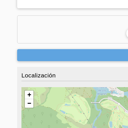
Localización
+
−