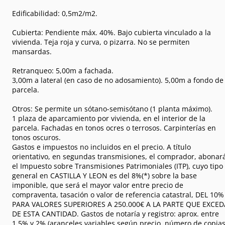
Edificabilidad: 0,5m2/m2.
Cubierta: Pendiente máx. 40%. Bajo cubierta vinculado a la
vivienda. Teja roja y curva, o pizarra. No se permiten
mansardas.
Retranqueo: 5,00m a fachada.
3,00m a lateral (en caso de no adosamiento). 5,00m a fondo de
parcela.
Otros: Se permite un sótano-semisótano (1 planta máximo).
1 plaza de aparcamiento por vivienda, en el interior de la
parcela. Fachadas en tonos ocres o terrosos. Carpinterías en
tonos oscuros.
Gastos e impuestos no incluidos en el precio. A título
orientativo, en segundas transmisiones, el comprador, abonar
el Impuesto sobre Transmisiones Patrimoniales (ITP), cuyo tipo
general en CASTILLA Y LEON es del 8%(*) sobre la base
imponible, que será el mayor valor entre precio de
compraventa, tasación o valor de referencia catastral, DEL 10%
PARA VALORES SUPERIORES A 250.000€ A LA PARTE QUE EXCED
DE ESTA CANTIDAD. Gastos de notaría y registro: aprox. entre
1,5% y 2% (aranceles variables según precio, número de copia