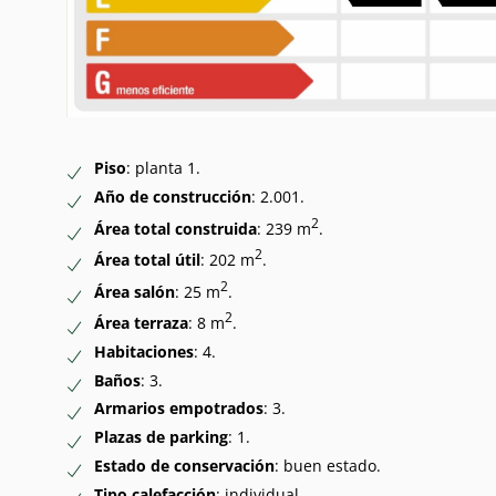
Piso
: planta 1.
Año de construcción
: 2.001.
2
Área total construida
: 239 m
.
2
Área total útil
: 202 m
.
2
Área salón
: 25 m
.
2
Área terraza
: 8 m
.
Habitaciones
: 4.
Baños
: 3.
Armarios empotrados
: 3.
Plazas de parking
: 1.
Estado de conservación
: buen estado.
Tipo calefacción
: individual.