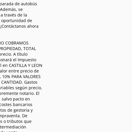
a parada de autobús
. Además, se
a través de la
a oportunidad de
. ¡Contáctanos ahora
 NO COBRAMOS
ROPIEDAD, TOTAL
ecio. A título
bonará el Impuesto
al en CASTILLA Y LEON
alor entre precio de
DEL 10% PARA VALORES
 CANTIDAD. Gastos
ariables según precio,
bremente notario. El
 salvo pacto en
 costes bancarios
tos de gestoría y
ompraventa. De
os o tributos que
ntermediación