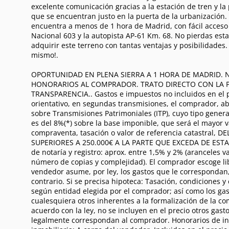
excelente comunicación gracias a la estación de tren y l
que se encuentran justo en la puerta de la urbanización
encuentra a menos de 1 hora de Madrid, con fácil acceso 
Nacional 603 y la autopista AP-61 Km. 68. No pierdas est
adquirir este terreno con tantas ventajas y posibilidades
mismo!.
OPORTUNIDAD EN PLENA SIERRA A 1 HORA DE MADRID.
HONORARIOS AL COMPRADOR. TRATO DIRECTO CON LA P
TRANSPARENCIA.. Gastos e impuestos no incluidos en el pr
orientativo, en segundas transmisiones, el comprador, a
sobre Transmisiones Patrimoniales (ITP), cuyo tipo gener
es del 8%(*) sobre la base imponible, que será el mayor v
compraventa, tasación o valor de referencia catastral, 
SUPERIORES A 250.000€ A LA PARTE QUE EXCEDA DE ESTA
de notaría y registro: aprox. entre 1,5% y 2% (aranceles v
número de copias y complejidad). El comprador escoge li
vendedor asume, por ley, los gastos que le correspondan,
contrario. Si se precisa hipoteca: Tasación, condiciones y
según entidad elegida por el comprador; así como los gas
cualesquiera otros inherentes a la formalización de la c
acuerdo con la ley, no se incluyen en el precio otros gast
legalmente correspondan al comprador. Honorarios de i