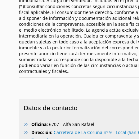
inmobiliaria: A cargo del vendedor. Incluidos en el precio
(*)Consultar condiciones concretas según circunstancias
fiscal aplicable. El consumidor tiene derecho, conforme a
a disponer de información y documentación adicional rela
condiciones de la compraventa, accesible en la sede físic
el medio electrónico habilitado. La agencia actúa exclus
intermediaria en la operación. Cualquier compraventa y 
quedan sujetas en todo caso a la aceptación expresa del
inmueble y a la posterior formalización del correspondien
presente anuncio tiene carácter meramente informativo; 
suministrada se corresponde con la disponible a la fecha
pudiendo variar en función de las circunstancias o actual
contractuales y fiscales..
Datos de contacto
Oficina:
6707 - Alfa San Rafael
Dirección:
Carretera de La Coruña nº 9 - Local (San 