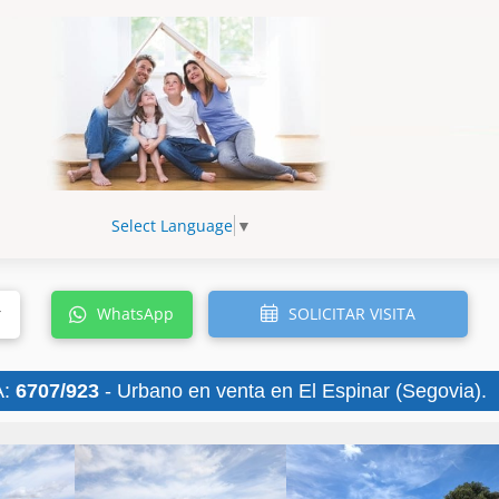
Select Language
▼
SOLICITAR VISITA
r
WhatsApp
A:
6707/923
- Urbano en venta en El Espinar (Segovia).