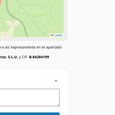
Leaflet
gura así expresamente en el apartado
uz, S.L.U.
y CIF:
B-84284199