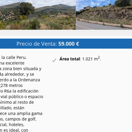
Precio de Venta:
59.000 €
la calle Peru.
2
Área total
: 1.021 m
.
una excelente
a zona bien situada y
da alrededor, y se
uerdo a la Ordenanza
(278 metros
o R6a la edificación
vial público o espacio
mínimo al resto de
illado, están
frece una amplia gama
as, campos de golf,
ial, hoteles,
n es ideal, con