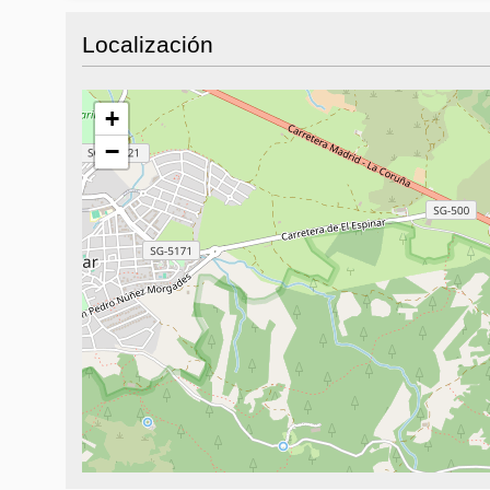
Localización
+
−