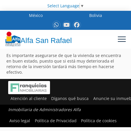
Select Language
▼
México
Bolivia
Alfa San Rafael
Es importante asegurarse de que la vivienda se encuentra
en buen estado, puesto que si está muy deteriorada el
retorno de la inversión tardará más tiempo en hacerse
efectivo.
Atención al cliente
Díganos qué busca
Anuncie su inmueb
Inmobiliaria de Administradores Alfa
Aviso legal
Política de Privacidad
Política de cookies