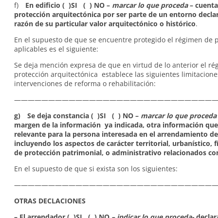
f)
En edificio ( )SI ( ) NO –
marcar lo que proceda
– cuenta
protección arquitectónica por ser parte de un entorno decla
razón de su particular valor arquitectónico o histórico
.
En el supuesto de que se encuentre protegido el régimen de 
aplicables es el siguiente:
Se deja mención expresa de que en virtud de lo anterior el r
protección arquitectónica establece las siguientes limitacione
intervenciones de reforma o rehabilitación:
——————————————————————————————
g) Se deja constancia ( )SI ( ) NO –
marcar lo que proceda
margen de la información ya indicada, otra información que
relevante para la persona interesada en el arrendamiento de 
incluyendo los aspectos de carácter territorial, urbanístico, f
de protección patrimonial, o administrativo relacionados c
En el supuesto de que si exista son los siguientes:
——————————————————————————————
OTRAS DECLACIONES
– El arrendador ( )SI ( ) NO
– indicar lo que proceda-
declar