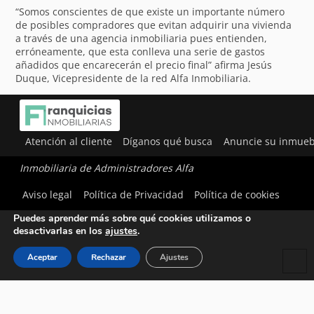
“Somos conscientes de que existe un importante número
de posibles compradores que evitan adquirir una vivienda
a través de una agencia inmobiliaria pues entienden,
erróneamente, que esta conlleva una serie de gastos
añadidos que encarecerán el precio final” afirma Jesús
Duque, Vicepresidente de la red Alfa Inmobiliaria.
Atención al cliente
Díganos qué busca
Anuncie su inmueb
Inmobiliaria de Administradores Alfa
Utilizamos cookies para ofrecerte la mejor experiencia en
Aviso legal
Política de Privacidad
Política de cookies
nuestra web.
Puedes aprender más sobre qué cookies utilizamos o
desactivarlas en los
ajustes
.
Aceptar
Rechazar
Ajustes