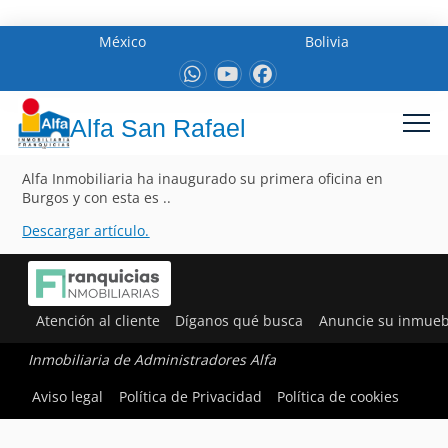
México
Bolivia
Alfa San Rafael
Alfa Inmobiliaria ha inaugurado su primera oficina en
Burgos y con esta es ..
Descargar artículo.
Atención al cliente
Díganos qué busca
Anuncie su inmueb
Inmobiliaria de Administradores Alfa
Aviso legal
Política de Privacidad
Política de cookies