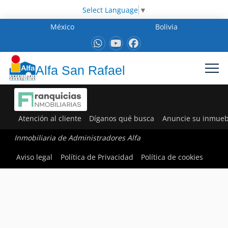
Select Language
▼
México
Bolivia
Alfa San Rafael
Atención al cliente
Díganos qué busca
Anuncie su inmueb
Inmobiliaria de Administradores Alfa
Aviso legal
Política de Privacidad
Política de cookies