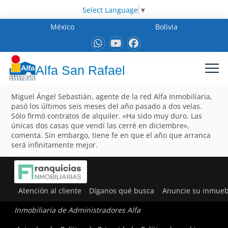
Select Language
▼
México
Bolivia
Alfa San Rafael
Miguel Ángel Sebastián, agente de la red Alfa Inmobiliaria,
pasó los últimos seis meses del año pasado a dos velas.
Sólo firmó contratos de alquiler. «Ha sido muy duro. Las
únicas dos casas que vendí las cerré en diciembre»,
comenta. Sin embargo, tiene fe en que el año que arranca
será infinitamente mejor.
Atención al cliente
Díganos qué busca
Anuncie su inmueb
Inmobiliaria de Administradores Alfa