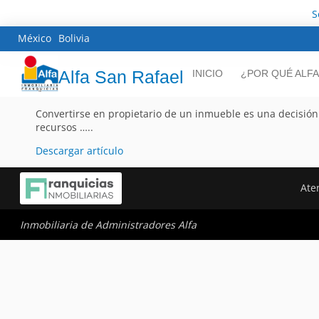
S
México
Bolivia
Alfa San Rafael
INICIO
¿POR QUÉ ALFA
Convertirse en propietario de un inmueble es una decisión 
recursos …..
Descargar artículo
Ate
Inmobiliaria de Administradores Alfa