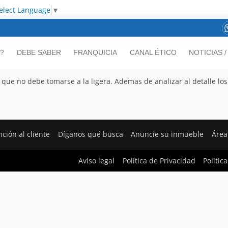
elect Language
▼
?
DEBE SABER
FRANQUICIA
CANAL ÉTICO
NOTICIAS 
que no debe tomarse a la ligera. Ademas de analizar al detalle los
nción al cliente
Díganos qué busca
Anuncie su inmueble
Área
Aviso legal
Política de Privacidad
Polític