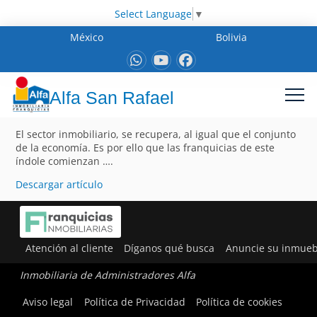
Select Language
▼
México
Bolivia
Alfa San Rafael
El sector inmobiliario, se recupera, al igual que el conjunto
de la economía. Es por ello que las franquicias de este
índole comienzan ….
Descargar artículo
Atención al cliente
Díganos qué busca
Anuncie su inmueb
Inmobiliaria de Administradores Alfa
Aviso legal
Política de Privacidad
Política de cookies