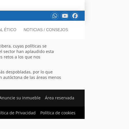
L ÉTICO
NOTICIAS / CONSEJOS
bera, cuyas políticas se
del sector han aplaudido esta
s retos a los que nos
más despobladas, por lo que
ión autóctona de las áreas menos
Anuncie su inmueble
Área reservada
lítica de Privacidad
Política de cookies