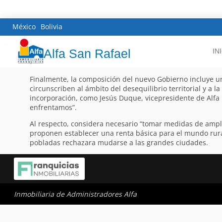
México
Bolivia
Alfa San Rafael
IN
Finalmente, la composición del nuevo Gobierno incluye un
circunscriben al ámbito del desequilibrio territorial y a 
incorporación, como Jesús Duque, vicepresidente de Alfa 
enfrentamos”.
Al respecto, considera necesario “tomar medidas de ampli
proponen establecer una renta básica para el mundo rural.
pobladas rechazara mudarse a las grandes ciudades.
Inmobiliaria de Administradores Alfa