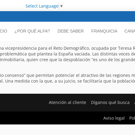
Select Language
▼
ICIO
¿POR QUÉ ALFA?
DEBE SABER
FRANQUICIA
CANA
a vicepresidencia para el Reto Demográfico, ocupada por Teresa Ri
la problemática que plantea la España vaciada. Las distintas voces 
Inmobiliaria, quien cree que la despoblación “es uno de los grande
o consenso” que permitan potenciar el atractivo de las regiones 
 Una medida con la que, a su juicio, se facilitaría que la poblac
Atención al cliente
Díganos qué busca
Aviso legal
Po