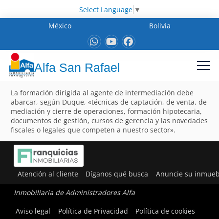
Select Language
▼
México
Bolivia
Alfa San Rafael
La formación dirigida al agente de intermediación debe
abarcar, según Duque, «técnicas de captación, de venta, de
mediación y cierre de operaciones, formación hipotecaria,
documentos de gestión, cursos de gerencia y las novedades
fiscales o legales que competen a nuestro sector».
Atención al cliente
Díganos qué busca
Anuncie su inmueb
Inmobiliaria de Administradores Alfa
Aviso legal
Política de Privacidad
Política de cookies