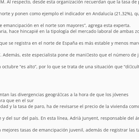
M. Al respecto, desde esta organización recuerdan que la tasa de 
norte y ponen como ejemplo el indicador en Andalucía (21,32%), que
de emancipación en el norte son mayores”, agrega esta experta.
aria, hace hincapié en la tipología del mercado laboral de ambas zo
o que se registra en el norte de España es más estable y menos mar
. Además, este especialista pone de mani􀁽esto que el número de 
ctubre “es alto”, por lo que se trata de una situación que “di􀁽cult
ntan las divergencias geográ􀁽cas a la hora de que los jóvenes
ara que en el sur
ad y la tasa de paro, ha de revisarse el precio de la vivienda com
 y del sur del país. En esta línea, Adrià Junyent, responsable del á
on mejores tasas de emancipación juvenil, además de registrar las t