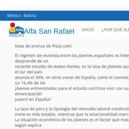
México
Bolivia
Alfa San Rafael
INICIO
¿POR QUÉ AL
Nota de prensa de Pisos.com:
El régimen de vivienda entre los jóvenes españoles es hete
desprende de un
reciente estudio de Aedas Homes, es la tasa de jóvenes qu
el sur del país
alcanza el 39%, en otras zonas de España, como el noreste
un 16,4% de los
jóvenes entrevistados para el estudio con􀁽rma vivir con su
emancipación
juvenil en España?
La tasa de paro y la tipología del mercado laboral condici
norte es más estable, mientras que la estacionalidad marca
La situación económica de los jóvenes es el factor que más
según explica