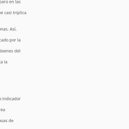
paro en las
 casi triplica
nas. Así,
cado por la
jóvenes del
a la
o indicador
rea
asas de