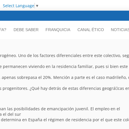
Select Language
▼
FA?
DEBE SABER
FRANQUICIA
CANAL ÉTICO
NOTICIA
rogéneo. Uno de los factores diferenciales entre este colectivo, se
e permanecen viviendo en la residencia familiar, pues si bien este
, apenas sobrepasa el 20%. Mención a parte es el caso madrileño,
s progenitores. ¿Qué hay detrás de estas diferencias geográ􀁽cas en
onan las posibilidades de emancipación juvenil. El empleo en el
 el del sur
 determina en España el régimen de residencia por el que este col