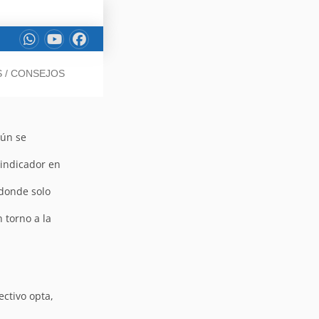
S / CONSEJOS
gún se
 indicador en
 donde solo
 torno a la
ectivo opta,