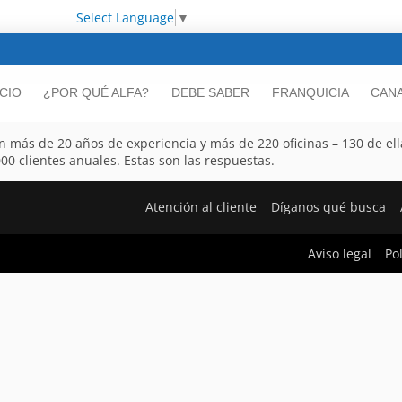
Select Language
▼
ICIO
¿POR QUÉ ALFA?
DEBE SABER
FRANQUICIA
CANA
n más de 20 años de experiencia y más de 220 oficinas – 130 de ell
0 clientes anuales. Estas son las respuestas.
Atención al cliente
Díganos qué busca
Aviso legal
Po