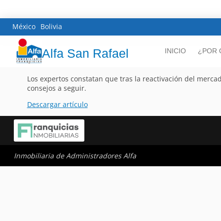
México
Bolivia
Alfa San Rafael
INICIO
¿POR 
Los expertos constatan que tras la reactivación del merca
consejos a seguir.
Descargar artículo
Inmobiliaria de Administradores Alfa