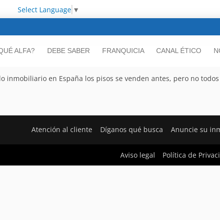
Select Language
▼
QUÉ ALFA?
DEBE SABER
FRANQUICIA
CANAL ÉTICO
N
do inmobiliario en España los pisos se venden antes, pero no todos
Atención al cliente
Díganos qué busca
Anuncie su in
Aviso legal
Política de Priva