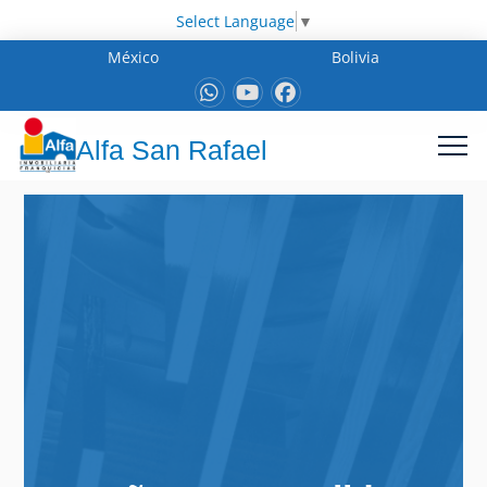
Select Language
▼
México
Bolivia
Alfa San Rafael