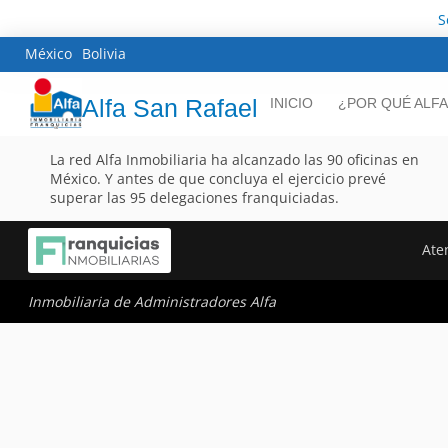
S
México
Bolivia
Alfa San Rafael
INICIO
¿POR QUÉ ALFA
La red Alfa Inmobiliaria ha alcanzado las 90 oficinas en
México. Y antes de que concluya el ejercicio prevé
superar las 95 delegaciones franquiciadas.
Ate
Inmobiliaria de Administradores Alfa