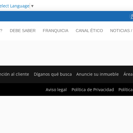
elect Language
▼
?
DEBE SABER
FRANQUICIA
CANAL ÉTICO
NOTICIAS 
nción al cliente
Díganos qué busca
Anuncie su inmueble
Área
Aviso legal
Política de Privacidad
Polític