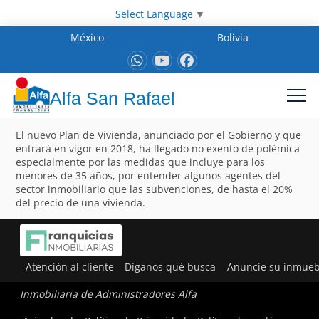
Select Language
▼
México
Bolivia
Alfa San Rafael
El nuevo Plan de Vivienda, anunciado por el Gobierno y que
entrará en vigor en 2018, ha llegado no exento de polémica
especialmente por las medidas que incluye para los
menores de 35 años, por entender algunos agentes del
sector inmobiliario que las subvenciones, de hasta el 20%
del precio de una vivienda.
Atención al cliente
Díganos qué busca
Anuncie su inmueb
Inmobiliaria de Administradores Alfa