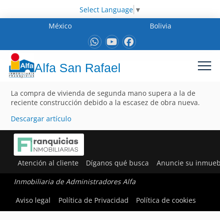
Select Language
▼
México
Bolivia
Alfa San Rafael
La compra de vivienda de segunda mano supera a la de
reciente construcción debido a la escasez de obra nueva.
Descargar artículo
Atención al cliente
Díganos qué busca
Anuncie su inmueb
Inmobiliaria de Administradores Alfa
Aviso legal
Política de Privacidad
Política de cookies