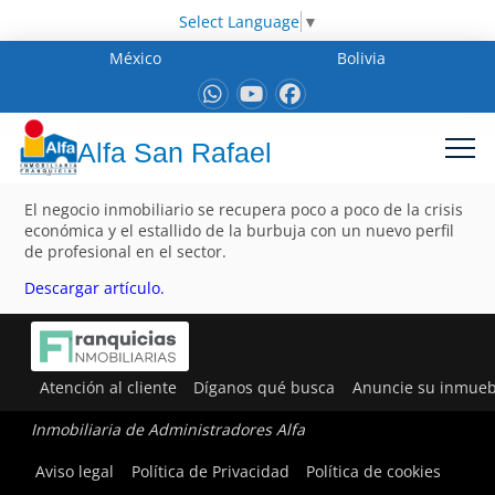
Select Language
▼
México
Bolivia
Alfa San Rafael
El negocio inmobiliario se recupera poco a poco de la crisis
económica y el estallido de la burbuja con un nuevo perfil
de profesional en el sector.
Descargar artículo.
Atención al cliente
Díganos qué busca
Anuncie su inmueb
Inmobiliaria de Administradores Alfa
Aviso legal
Política de Privacidad
Política de cookies