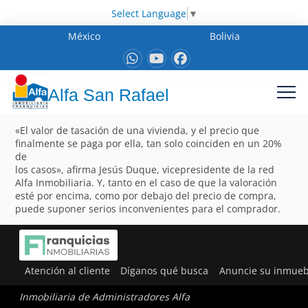
Select Language
▼
México
Bolivia
Alfa San Rafael
«El valor de tasación de una vivienda, y el precio que
finalmente se paga por ella, tan solo coinciden en un 20%
de
los casos», afirma Jesús Duque, vicepresidente de la red
Alfa Inmobiliaria. Y, tanto en el caso de que la valoración
esté por encima, como por debajo del precio de compra,
puede suponer serios inconvenientes para el comprador.
Atención al cliente
Díganos qué busca
Anuncie su inmueb
Inmobiliaria de Administradores Alfa