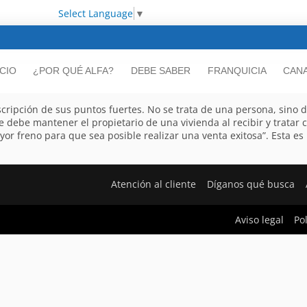
Select Language
▼
ICIO
¿POR QUÉ ALFA?
DEBE SABER
FRANQUICIA
CANA
cripción de sus puntos fuertes. No se trata de una persona, sino d
ue debe mantener el propietario de una vivienda al recibir y tratar
r freno para que sea posible realizar una venta exitosa”. Esta es 
Atención al cliente
Díganos qué busca
Aviso legal
Po